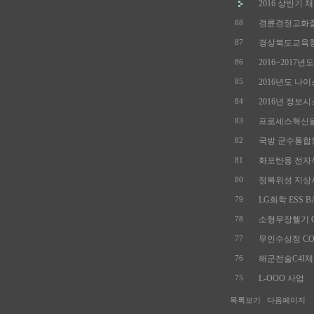
2016 상반기 
경륜경정고화질
88
경상북도교육청 
87
2016~2017년도
86
2016년도 나이스
85
2016년 정보시스
84
프로세스혁신을 
83
국방 군수통합정
82
화포탄용 전자식
81
정복위성 지상시
80
LG화학 ESS B
79
소형무장헬기 OO
78
무인수상정 COLR
77
해군전술C4I체
76
L-OOO 사업
75
목록보기
다음페이지