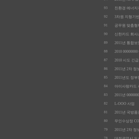
친환경 에너지자
93
3차원 지형기반 
92
공무원 맞춤형복
91
신한카드 회사
90
2011년 통합보
89
2010 00000000 0
88
2010 시도 긴
87
2011년 2차 정
86
2011년도 정부
85
아이사랑카드 사업
84
2011년 000000
83
L-OOO 사업
82
2011년 국방
81
무인수상정 COLR
80
2011년 2차 정
79
대전광역시 도시
78