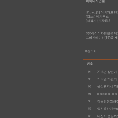
아이디자인빌
[Project명] 이비카드
[Client] 메가투스
[제작기간] 2015.5
(주)아이디자인빌은 메
프리젠테이션(PT)을 
추천하기
번호
2018년 상반기
94
2017년 하반기
93
울산광역시 지능
92
00000000 0000 0
91
경륜경정고화질
90
임신출산진료비
89
대전시 승용차요
88