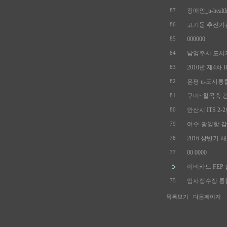
장애인_u-health_
87
고기동 추진기관
86
000000
85
남양주시 도시지
84
2010년 제4차 H
83
은평 u-도시통합
82
구미~칠곡축 광
81
안산시 ITS 2-2
80
여수·광양항 감
79
2016 상반기 
78
00 0000
77
이비카드 FEP 
암사정수장 통합
75
목록보기
다음페이지